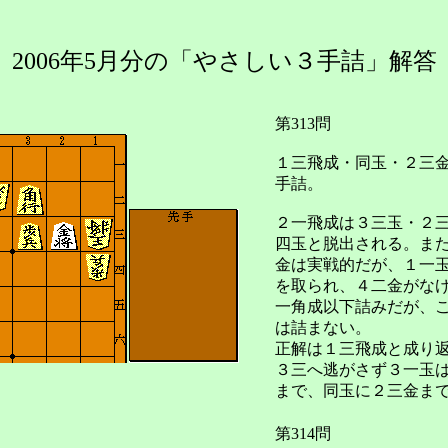
2006年5月分の「やさしい３手詰」解答
第313問
１三飛成・同玉・２三
手詰。
２一飛成は３三玉・２
四玉と脱出される。ま
金は実戦的だが、１一
を取られ、４二金がな
一角成以下詰みだが、
は詰まない。
正解は１三飛成と成り
３三へ逃がさず３一玉
まで、同玉に２三金ま
第314問