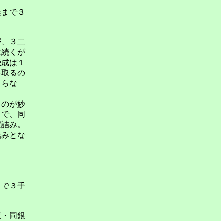
桂まで３
が、３二
は続くが
飛成は１
を取るの
まらな
るのが妙
まで、同
ば詰み。
詰みとな
まで３手
龍・同銀