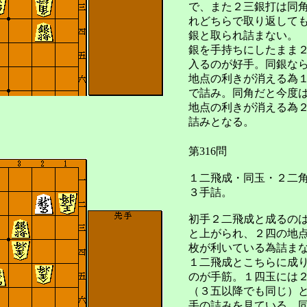
で、また２三銀打は同
れどちらで取り返して
銀と取られ詰まない。
銀を手持ちにしたまま
入るのが好手。同銀な
地点の利きが消える為
で詰み。同角だと今度
地点の利きが消える為
詰みとなる。
第316問
１二飛成・同玉・２二
３手詰。
初手２二飛成と成るの
と上がられ、２四の地
枚が利いている為詰ま
１二飛成とこちらに成
のが手筋。１四玉には
（３五以降でも同じ）
手の詰みを見ている。