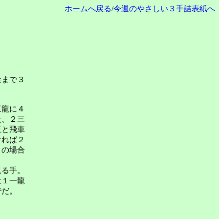
ホームへ戻る
/
今週のやさしい３手詰表紙へ
金まで３
三龍に４
た、２三
玉と飛車
ければ２
この場合
返る手。
は１一龍
でだ。