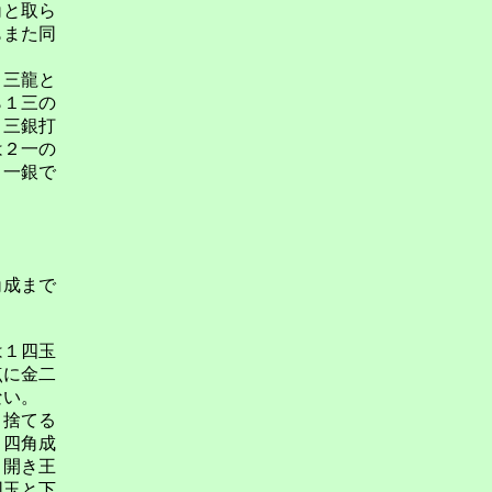
角と取ら
もまた同
２三龍と
ら１三の
１三銀打
は２一の
２一銀で
角成まで
は１四玉
点に金二
ない。
り捨てる
２四角成
と開き王
同玉と下