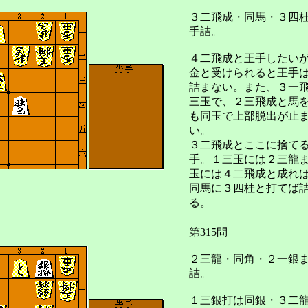
３二飛成・同馬・３四
手詰。
４二飛成と王手したい
金と受けられると王手
詰まない。また、３一
三玉で、２三飛成と馬
も同玉で上部脱出が止
い。
３二飛成とここに捨て
手。１三玉には２三龍
玉には４二飛成と成れ
同馬に３四桂と打てば
る。
第315問
２三龍・同角・２一銀
詰。
１三銀打は同銀・３二