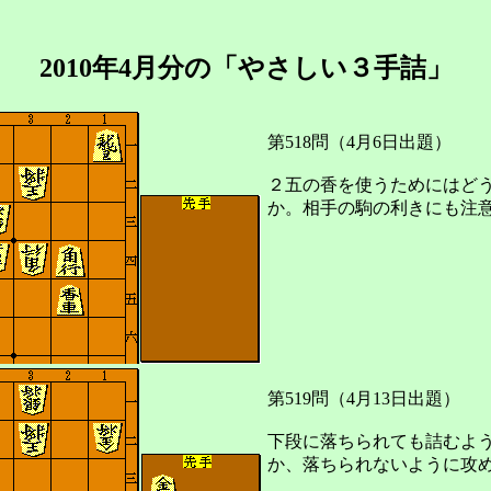
2010年4月分の「やさしい３手詰」
第518問（4月6日出題）
２五の香を使うためにはど
か。相手の駒の利きにも注
第519問（4月13日出題）
下段に落ちられても詰むよ
か、落ちられないように攻