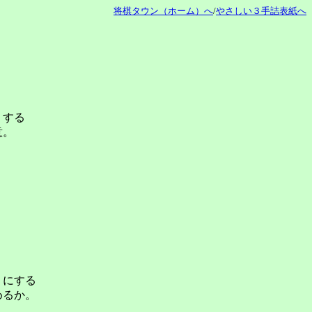
将棋タウン（ホーム）へ
/
やさしい３手詰表紙へ
うする
意。
うにする
めるか。