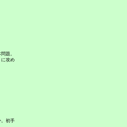
本問題。
うに攻め
か。初手