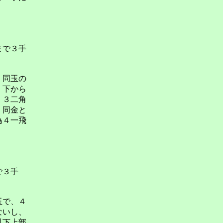
まで３手
、同玉の
、下から
。３二角
。同金と
為４一飛
で３手
玉で、４
ないし、
以下上部