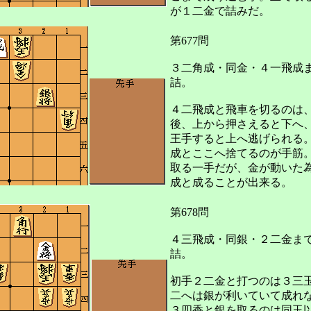
が１二金で詰みだ。
第677問
３二角成・同金・４一飛成
詰。
４二飛成と飛車を切るのは
後、上から押さえると下へ
王手すると上へ逃げられる
成とここへ捨てるのが手筋
取る一手だが、金が動いた
成と成ることが出来る。
第678問
４三飛成・同銀・２二金ま
詰。
初手２二金と打つのは３三
二へは銀が利いていて成れ
３四香と銀を取るのは同玉