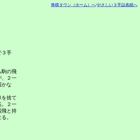
将棋タウン（ホーム）へ
/
やさしい３手詰表紙へ
で３手
ち駒の飛
が、２一
届かな
車を捨て
筋。２一
四飛と持
なる。