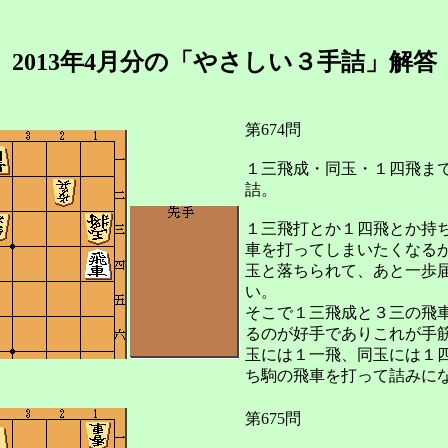
2013年4月分の「やさしい３手詰」解答
第674問
１三飛成・同玉・１四飛ま
詰。
１三飛打とか１四飛とか持
車を打ってしまいたくなる
玉と落ちられて、あと一歩
い。
そこで１三飛成と３三の飛
るのが好手でありこれが手
玉には１一飛、同玉には１
ち駒の飛車を打って詰みに
第675問