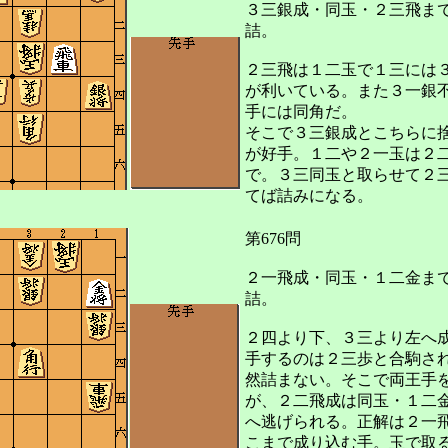
３三銀成・同玉・２三飛ま
詰。
２三飛は１二玉で１三には
が利いている。また３一銀
手には同角だ。
そこで３三銀成とこちらに
が好手。１二や２一玉は２
で。３三同玉と取らせて２
てば詰みになる。
第676問
２一飛成・同玉・１二金ま
詰。
２四より下、３三より左へ
手するのは２三歩と合駒さ
然詰まない。そこで両王手
が、２二飛成は同玉・１二
へ逃げられる。正解は２一
こまで成り込む手。玉で取