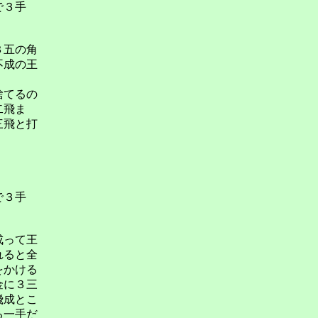
で３手
３五の角
不成の王
捨てるの
二飛ま
三飛と打
で３手
成って王
れると全
をかける
金に３三
飛成とこ
る一手だ