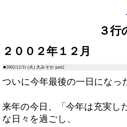
３行
２００２年１２月
■2002/12/31 (火)
大みそか part2
ついに今年最後の一日になっ
来年の今日、「今年は充実し
な日々を過ごし、