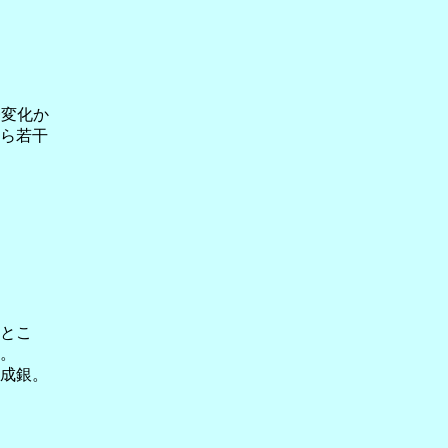
一変化か
ら若干
とこ
。
成銀。