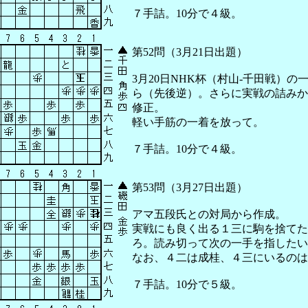
７手詰。10分で４級。
第52問（3月21日出題）
3月20日NHK杯（村山-千田戦）の
ら（先後逆）。さらに実戦の詰みか
修正。
軽い手筋の一着を放って。
７手詰。10分で４級。
第53問（3月27日出題）
アマ五段氏との対局から作成。
実戦にも良く出る１三に駒を捨てた
ろ。読み切って次の一手を指したい
なお、４二は成桂、４三にいるのは
７手詰。10分で５級。