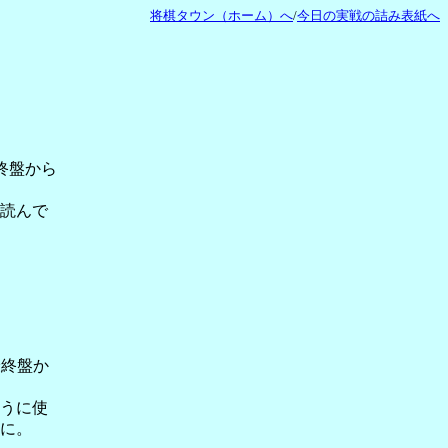
将棋タウン（ホーム）へ
/
今日の実戦の詰み表紙へ
最終盤から
読んで
最終盤か
うに使
に。