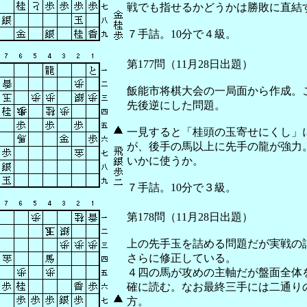
戦でも指せるかどうかは勝敗に直結
７手詰。10分で４級。
第177問（11月28日出題）
飯能市将棋大会の一局面から作成。
先後逆にした問題。
一見すると「桂頭の玉寄せにくし」
が、後手の馬以上に先手の龍が強力
いかに使うか。
７手詰。10分で３級。
第178問（11月28日出題）
上の先手玉を詰める問題だが実戦の
さらに修正している。
４四の馬が攻めの主軸だが盤面全体
確に読む。なお最終三手には二通り
方。