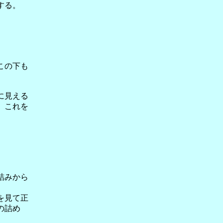
する。
この下も
に見える
。これを
詰みから
を見て正
の詰め