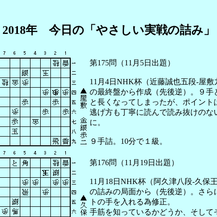
2018年 今日の「やさしい実戦の詰み」
第175問（11月5日出題）
11月4日NHK杯（近藤誠也五段-屋
の最終盤から作成（先後逆）。９手
と長くなってしまったが、ポイント
逃げ方も丁寧に読んで読み抜けのな
に。
９手詰。10分で１級。
第176問（11月19日出題）
11月18日NHK杯（阿久津八段-久保
の詰みの局面から（先後逆）。さら
トの手を入れる為修正。
手筋を知っているかどうか、そして