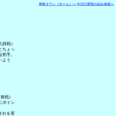
将棋タウン（ホーム）へ
/
今日の実戦の詰み表紙へ
敷九段戦）
とちょっ
は初手。
いよう
王将戦）
にポイン
それを実