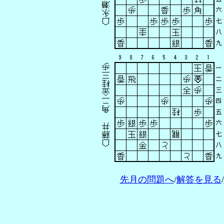
先月の問題へ
/
解答を見る
/